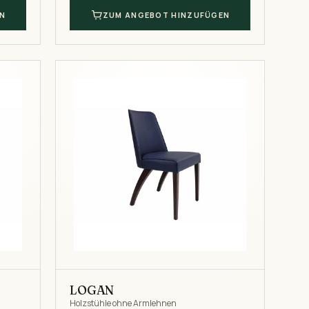
N
ZUM ANGEBOT HINZUFÜGEN
LOGAN
Holzstühle ohne Armlehnen