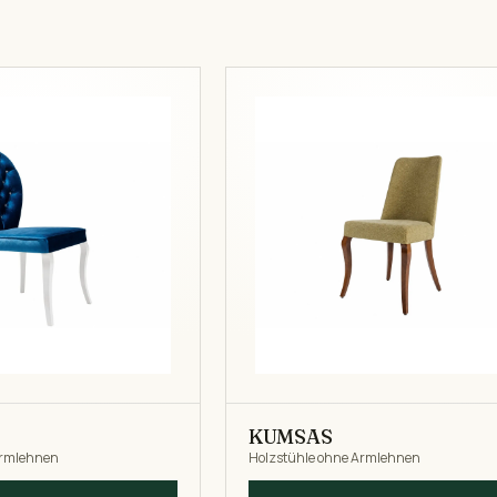
KUMSAS
Armlehnen
Holzstühle ohne Armlehnen