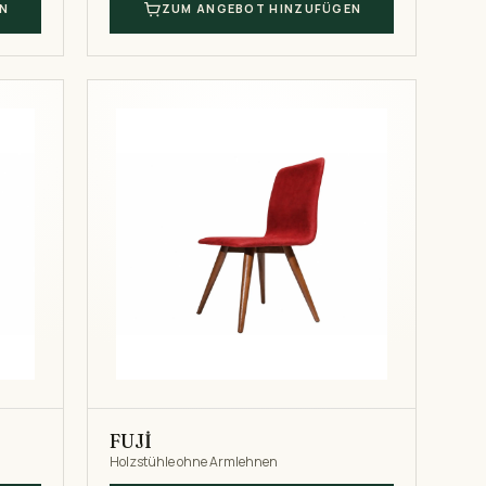
N
ZUM ANGEBOT HINZUFÜGEN
FUJİ
Holzstühle ohne Armlehnen