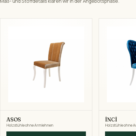
Maß- und Stoffdetails klären wir in der Angebotsphase.
ASOS
İNCİ
Holzstühle ohne Armlehnen
Holzstühle ohne 