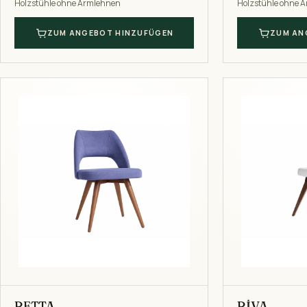
Holzstühle ohne Armlehnen
Holzstühle ohne 
ZUM ANGEBOT HINZUFÜGEN
ZUM AN
RETTA
RİVA