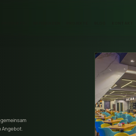
PRODUKTE
REFERENZEN
PROJEKTE
BLOG
KONTAKT
Bankett- / Klapptische
02
Tischlösungen für schnellen
Aufbau
Holzstühle
04
Warm getönte Holzstuhl-Familie
Zubehör &
06
Ergänzungsprodukte
Ergänzendes Zubehör und
Ausstattung
ät gemeinsam
m Angebot.