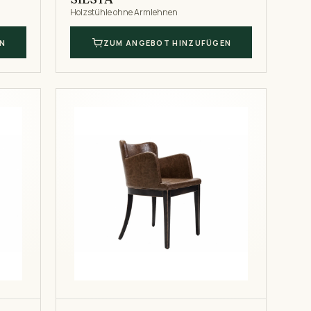
Holzstühle ohne Armlehnen
N
ZUM ANGEBOT HINZUFÜGEN