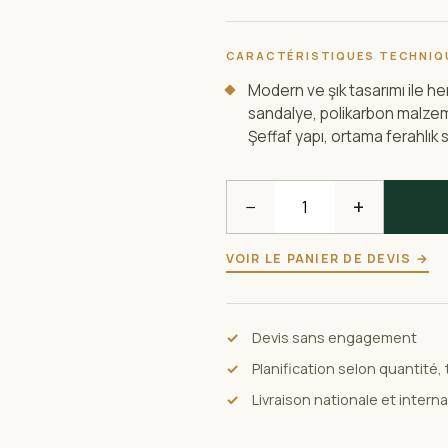
CARACTÉRISTIQUES TECHNIQ
Modern ve şık tasarımı ile h
sandalye, polikarbon malzem
Şeffaf yapı, ortama ferahlık s
−
+
VOIR LE PANIER DE DEVIS →
Devis sans engagement
Planification selon quantité,
Livraison nationale et intern