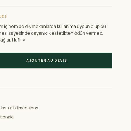
UES
em iç hem de dış mekanlarda kullanıma uygun olup bu
esi sayesinde dayanıklık estetikten ödün vermez.
ağlar. Hafif v
AJOUTER AU DEVIS
 tissu et dimensions
ationale