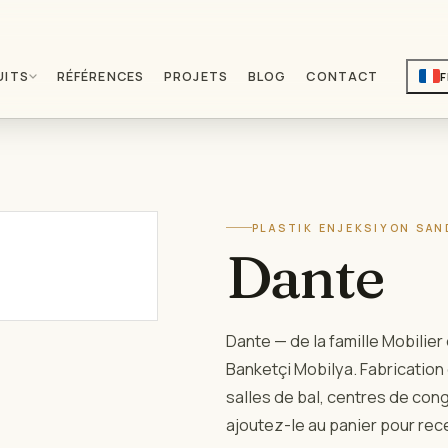
UITS
RÉFÉRENCES
PROJETS
BLOG
CONTACT
Tables pliantes de
02
banquet
Tables à montage rapide
PLASTIK ENJEKSIYON SAN
Dante
Chaises en bois
04
Famille de chaises en bois
chaleureuses
06
Produits auxiliaires
Dante — de la famille Mobilier 
Accessoires et équipements
complémentaires
Banketçi Mobilya. Fabrication
salles de bal, centres de con
ajoutez-le au panier pour rece