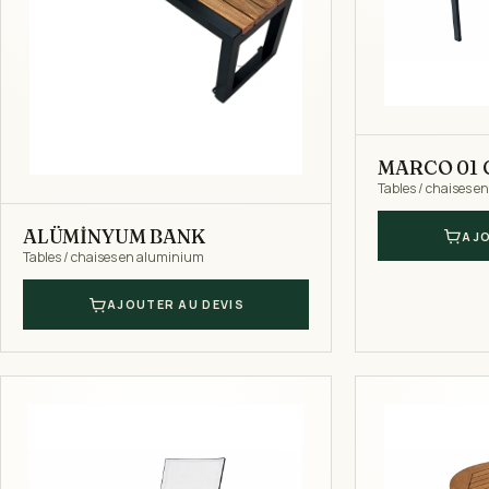
MARCO 01 C
Tables / chaises 
ALÜMİNYUM BANK
AJO
Tables / chaises en aluminium
AJOUTER AU DEVIS