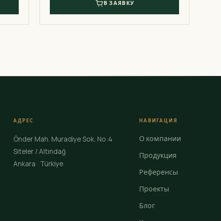
В ЗАЯВКУ
АДРЕС
НАВИГАЦИЯ
О компании
Önder Mah. Muradiye Sok. No:4
Siteler / Altındağ
Продукция
Ankara · Türkiye
Референсы
Проекты
Блог