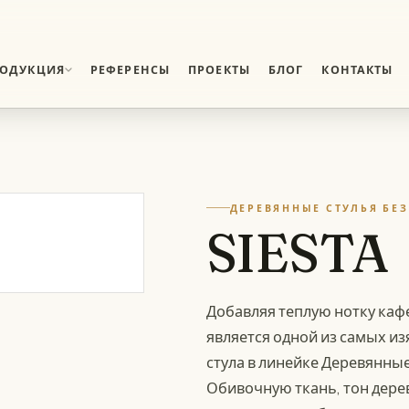
РОДУКЦИЯ
РЕФЕРЕНСЫ
ПРОЕКТЫ
БЛОГ
КОНТАКТЫ
02
Банкетные складные
столы
Столы быстрой установки
ДЕРЕВЯННЫЕ СТУЛЬЯ БЕ
SIESTA
04
Деревянные стулья
Семейство деревянных
стульев
Добавляя теплую нотку кафе
Вспомогательная
06
является одной из самых и
продукция
Дополнительные аксессуары и
стула в линейке Деревянные
оснащение
Обивочную ткань, тон дере