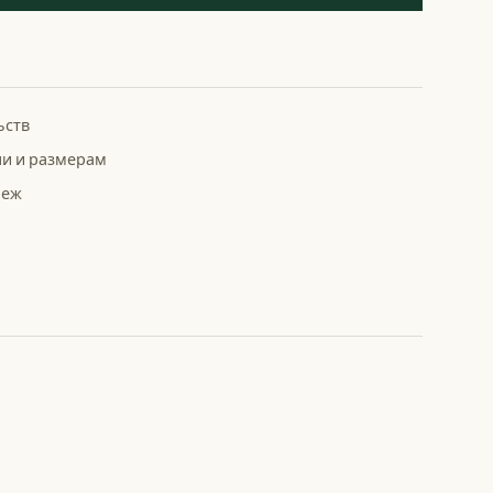
ьств
ни и размерам
беж