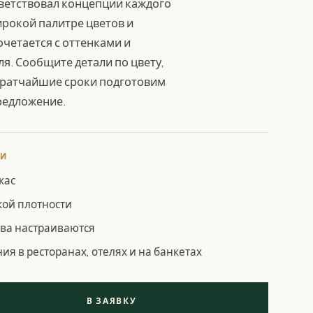
тветствовал концепции каждого
ирокой палитре цветов и
четается с оттенками и
я. Сообщите детали по цвету,
 кратчайшие сроки подготовим
редложение.
КИ
кас
кой плотности
ева настраиваются
ия в ресторанах, отелях и на банкетах
В ЗАЯВКУ