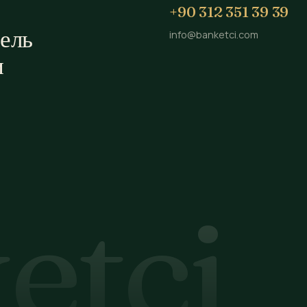
+90 312 351 39 39
ель
info@banketci.com
и
etçi