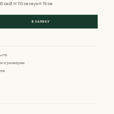
0 см Ø, H:110 см veya H:76 см
В ЗАЯВКУ
ьств
ни и размерам
беж