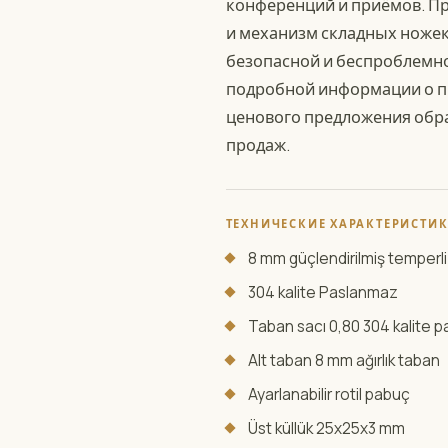
конференций и приёмов. П
и механизм складных ноже
безопасной и беспроблемно
подробной информации о пр
ценового предложения обр
продаж.
ТЕХНИЧЕСКИЕ ХАРАКТЕРИСТИ
8 mm güçlendirilmiş temperl
304 kalite Paslanmaz
Taban sacı 0,80 304 kalite 
Alt taban 8 mm ağırlık taban
Ayarlanabilir rotil pabuç
Üst küllük 25x25x3 mm