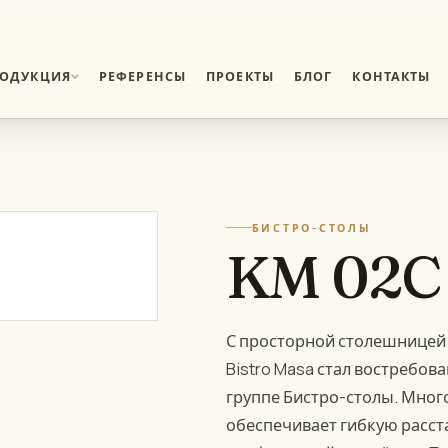
РОДУКЦИЯ
РЕФЕРЕНСЫ
ПРОЕКТЫ
БЛОГ
КОНТАКТЫ
02
Банкетные складные
столы
Столы быстрой установки
БИСТРО-СТОЛЫ
KM 02C 
04
Деревянные стулья
Семейство деревянных
стульев
С просторной столешницей
Вспомогательная
06
Bistro Masa стал востребо
продукция
Дополнительные аксессуары и
группе Бистро-столы. Мно
оснащение
обеспечивает гибкую расста