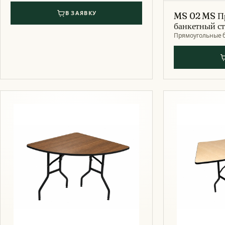
В ЗАЯВКУ
MS 02 MS П
банкетный с
Прямоугольные 