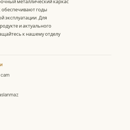
рочный металлический каркас
к обеспечивают годы
й эксплуатации. Для
одукте и актуального
ащайтесь к нашему отделу
КИ
i cam
paslanmaz