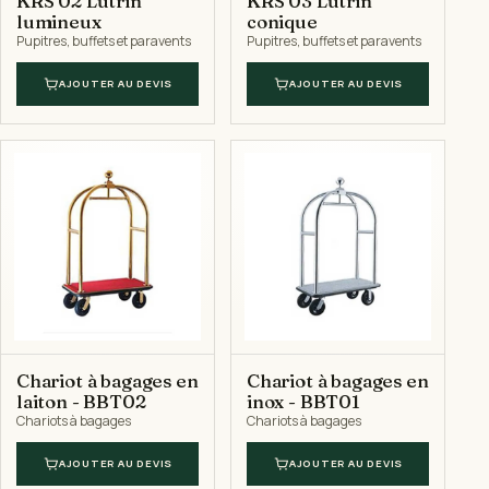
KRS 02 Lutrin
KRS 03 Lutrin
lumineux
conique
Pupitres, buffets et paravents
Pupitres, buffets et paravents
AJOUTER AU DEVIS
AJOUTER AU DEVIS
Chariot à bagages en
Chariot à bagages en
laiton - BBT02
inox - BBT01
Chariots à bagages
Chariots à bagages
AJOUTER AU DEVIS
AJOUTER AU DEVIS